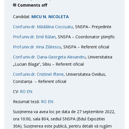
Comments off
Candidat:
MICU N. NICOLETA
Conf.univ.dr. Mădălina Cocoșatu
, SNSPA– Preşedinte
Prof.univ.dr. Emil Bălan
, SNSPA – Coordonator ştiinţific
Prof.univ.dr. Irina Zlătescu
, SNSPA – Referent oficial
Conf.univ.dr. Dana-Georgeta Alexandru
, Universitatea
„Lucian Blaga”, Sibiu – Referent oficial
Conf.univ.dr. Cristinel Iftene
, Universitatea Ovidius,
Constanța – Referent oficial
CV:
RO
EN
Rezumat teză:
RO
EN
Susținerea va avea loc pe data de 27 septembrie 2022,
ora 10:00, sala 804, sediul SNSPA (Bdul Expozitiei
30A). Susținerea este publică, pentru detalii vă rugăm