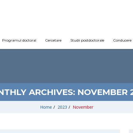
Programul doctoral
Cercetare
Studii postdoctorale
Conducere
THLY ARCHIVES:
NOVEMBER 
Home
/
2023
/
November