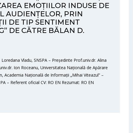
ZAREA EMOȚIILOR INDUSE DE
UL AUDIENȚELOR, PRIN
II DE TIP SENTIMENT
G” DE CĂTRE BĂLAN D.
. Loredana Vladu, SNSPA – Președinte Prof.univ.dr. Alina
univ.dr. Ion Roceanu, Universitatea Națională de Apărare
 Ivan, Academia Națională de Informații „Mihai Viteazul” –
NSPA – Referent oficial CV: RO EN Rezumat: RO EN