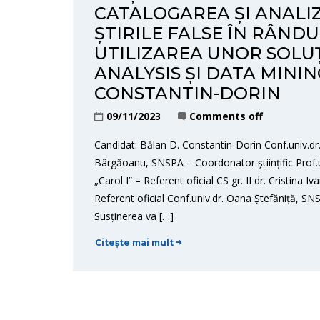
CATALOGAREA ȘI ANALI
ȘTIRILE FALSE ÎN RÂND
UTILIZAREA UNOR SOLUȚ
ANALYSIS ȘI DATA MININ
CONSTANTIN-DORIN
09/11/2023
Comments off
Candidat: Bălan D. Constantin-Dorin Conf.univ.dr
Bârgăoanu, SNSPA – Coordonator științific Prof.
„Carol I” – Referent oficial CS gr. II dr. Cristina
Referent oficial Conf.univ.dr. Oana Ștefăniță, S
Susținerea va […]
Citește mai mult