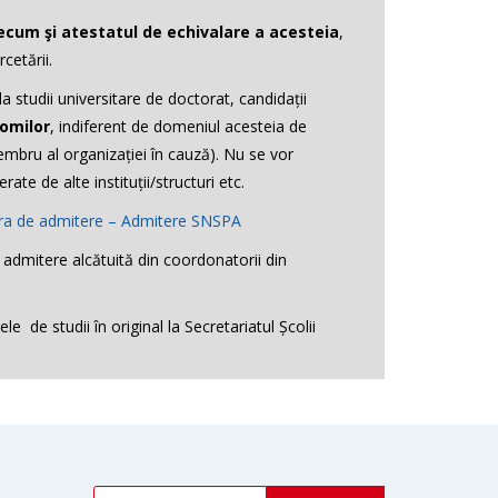
ecum şi atestatul de echivalare a acesteia
,
cetării.
 studii universitare de doctorat, candidații
romilor
, indiferent de domeniul acesteia de
embru al organizației în cauză). Nu se vor
te de alte instituții/structuri etc.
ra de admitere – Admitere SNSPA
de admitere
alcătuită din coordonatorii din
e de studii în original la Secretariatul Școlii
iți mai jos lista coordonatorilor, pe domenii, cu
 e-mail la adresa:
doctorat@snspa.ro
orat