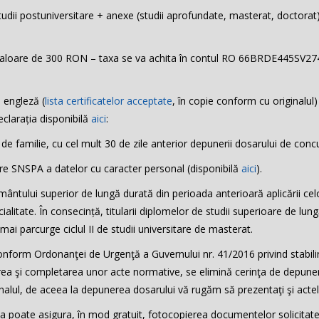
dii postuniversitare + anexe (studii aprofundate, masterat, doctorat)
în valoare de 300 RON – taxa se va achita în contul RO 66BRDE445SV27
 engleză (
lista certificatelor acceptate
, în copie conform cu originalul)
clarația disponibilă
aici
:
e familie, cu cel mult 30 de zile anterior depunerii dosarului de conc
tre SNSPA a datelor cu caracter personal (disponibilă
aici
).
mântului superior de lungă durată din perioada anterioară aplicării celo
alitate. În consecință, titularii diplomelor de studii superioare de lung
mai parcurge ciclul II de studii universitare de masterat.
form Ordonanţei de Urgenţă a Guvernului nr. 41/2016 privind stabilire
area şi completarea unor acte normative, se elimină cerinţa de depuner
inalul, de aceea la depunerea dosarului vă rugăm să prezentaţi şi actele
tea poate asigura, în mod gratuit, fotocopierea documentelor solicitate