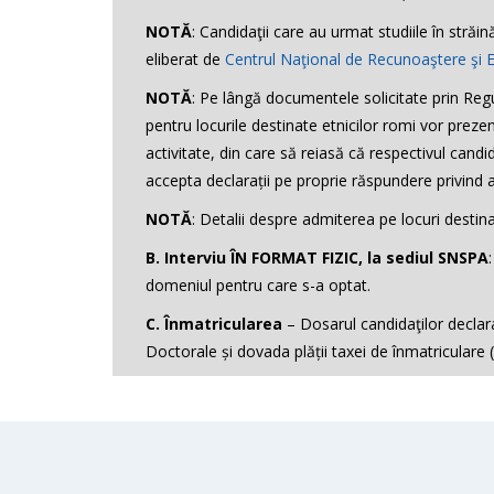
NOTĂ
: Candidaţii care au urmat studiile în stră
eliberat de
Centrul Naţional de Recunoaştere şi 
NOTĂ
: Pe lângă documentele solicitate prin Regu
pentru locurile destinate etnicilor romi vor prez
activitate, din care să reiasă că respectivul cand
accepta declarații pe proprie răspundere privind ap
NOTĂ
: Detalii despre admiterea pe locuri destin
B. Interviu ÎN FORMAT FIZIC, la sediul SNSPA
domeniul pentru care s-a optat.
C. Înmatricularea
–
Dosarul candidaţilor declara
Doctorale și dovada plății taxei de înmatriculare
Pregătirea admiterii la doctorat implică un efort
Ghid elaborare proiect admitere
În măsura în care informațiile despre admitere pe
TAXA ÎNSCRIERE STUDII UNIVERSITARE DE D
Ses
temele prioritare de cercetare propuse de acești
– Depunerea dosarelor de înscriere: 1-11 septem
– Cerere de înscriere la concurs – formular tip (d
Telefonul secretariatului este:
TAXĂ ÎNMATRICULARE STUDII UNIVERSITARE
0372249772
Repartizare locuri: