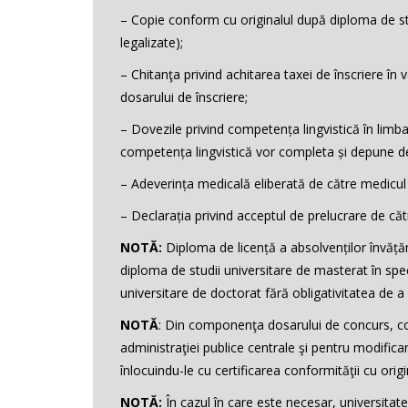
– Copie conform cu originalul după diploma de stu
legalizate);
– Chitanţa privind achitarea taxei de înscriere 
dosarului de înscriere;
– Dovezile privind competența lingvistică în limba
competența lingvistică vor completa și depune de
– Adeverința medicală eliberată de către medicul d
– Declarația privind acceptul de prelucrare de că
NOTĂ:
D
iploma de licență a absolvenților învăță
diploma de studii universitare de masterat în speci
universitare de doctorat fără obligativitatea de a 
NOTĂ
: Din componenţa dosarului de concurs, con
administraţiei publice centrale şi pentru modific
înlocuindu-le cu certificarea conformităţii cu orig
NOTĂ:
În cazul în care este necesar, universita