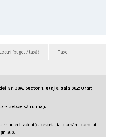
Locuri (buget / taxă)
Taxe
iei Nr. 30A, Sector 1, etaj 8, sala 802; Orar:
care trebuie să-i urmați.
ster sau echivalentă acesteia, iar numărul cumulat
uțin 300.