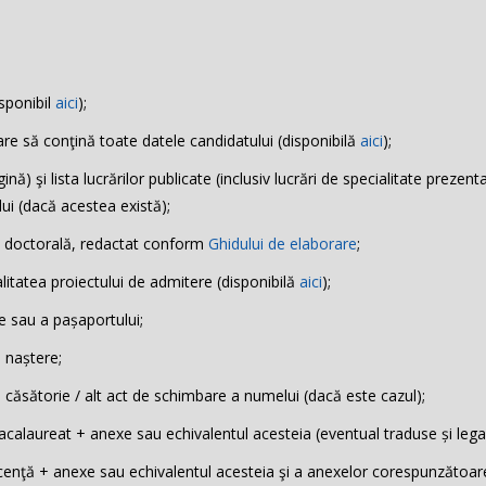
isponibil
aici
);
are să conţină toate datele candidatului (disponibilă
aici
);
ă) şi lista lucrărilor publicate (inclusiv lucrări de specialitate prezent
ui (dacă acestea există);
a doctorală, redactat conform
Ghidului de elaborare
;
litatea proiectului de admitere (disponibilă
aici
);
te sau a pașaportului;
e naștere;
e căsătorie / alt act de schimbare a numelui (dacă este cazul);
alaureat + anexe sau echivalentul acesteia (eventual traduse și legal
enţă + anexe sau echivalentul acesteia şi a anexelor corespunzătoare 