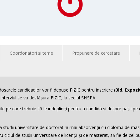
Coordonatori și teme
Propunere de cercetare
 dosarele
candidaților vor fi depuse FIZIC pentru înscriere (
Bld. Expoziț
r interviul se va desfășura FIZIC, la sediul SNSPA.
iile pe care trebuie
să le îndepliniți pentru a candida și despre pașii pe 
la studii universitare de doctorat numai absolvenții cu diplomă de ma
 ciclul de studii universitare de licență și de masterat, să fie de cel p