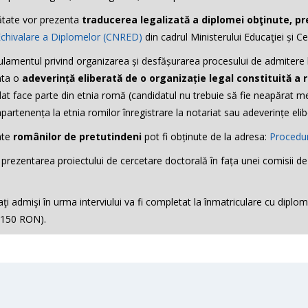
inătate vor prezenta
traducerea legalizată a diplomei obţinute, pr
Echivalare a Diplomelor (CNRED)
din cadrul Ministerului Educaţiei și Cer
lamentul privind organizarea și desfășurarea procesului de admitere la
enta o
adeverință eliberată de o organizație legal constituită a 
idat face parte din etnia romă (candidatul nu trebuie să fie neapărat m
artenența la etnia romilor înregistrare la notariat sau adeverințe elibera
ate
românilor de pretutindeni
pot fi obținute de la adresa:
Procedu
: prezentarea proiectului de cercetare doctorală în fața unei comisii 
ţi admişi în urma interviului va fi completat la înmatriculare cu diplomel
 (150 RON).
 preliminar de informare despre teme de cercetare și coordonatori. Găs
 care le căutați nu sunt pe acest site, vă rugăm să ne contactați prin
OCTORAT: 300 lei
Calendarul admiterii pentru anul universitar 2026-2027
ACTE NECESARE ÎNSCRIERII / DOSAR
iunea 2026 | Studii universitare de doct
a.
brie 2026;
isponibil
 DE DOCTORAT: 150 lei
aici
);