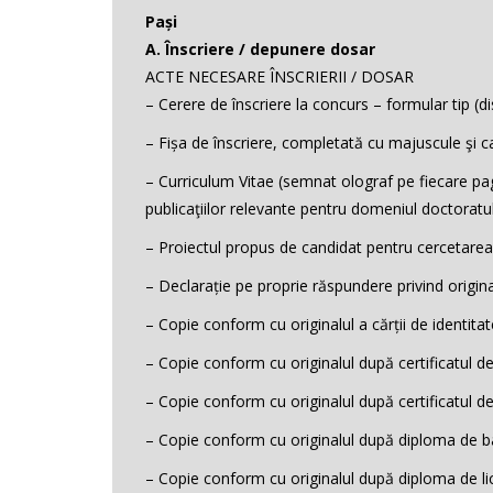
Pași
A. Înscriere / depunere dosar
ACTE NECESARE ÎNSCRIERII / DOSAR
– Cerere de înscriere la concurs – formular tip (d
– Fișa de înscriere, completată cu majuscule şi c
– Curriculum Vitae (semnat olograf pe fiecare pagin
publicaţiilor relevante pentru domeniul doctoratul
– Proiectul propus de candidat pentru cercetare
– Declarație pe proprie răspundere privind origina
– Copie conform cu originalul a cărții de identita
– Copie conform cu originalul după certificatul d
– Copie conform cu originalul după certificatul d
– Copie conform cu originalul după diploma de bac
– Copie conform cu originalul după diploma de lic