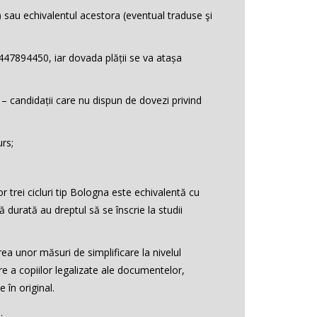
 sau echivalentul acestora (eventual traduse şi
447894450, iar dovada plății se va atașa
 – candidații care nu dispun de dovezi privind
urs;
r trei cicluri tip Bologna este echivalentă cu
ă durată au dreptul să se înscrie la studii
a unor măsuri de simplificare la nivelul
e a copiilor legalizate ale documentelor,
 în original.
.