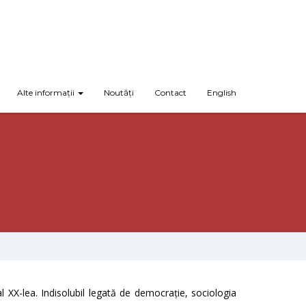
Alte informații
Noutăți
Contact
English
al XX-lea. Indisolubil legată de democrație, sociologia