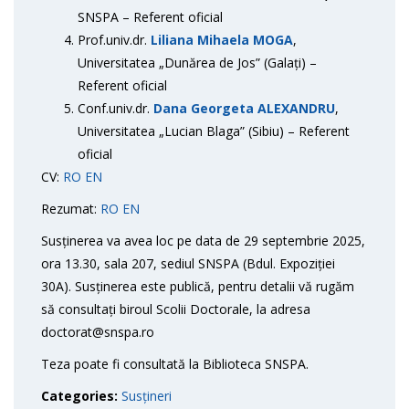
SNSPA – Referent oficial
Prof.univ.dr.
Liliana Mihaela MOGA
,
Universitatea „Dunărea de Jos” (Galați) –
Referent oficial
Conf.univ.dr.
Dana Georgeta ALEXANDRU
,
Universitatea „Lucian Blaga” (Sibiu) – Referent
oficial
CV:
RO
EN
Rezumat:
RO
EN
Susținerea va avea loc pe data de 29 septembrie 2025,
ora 13.30, sala 207, sediul SNSPA (Bdul. Expoziției
30A). Susținerea este publică, pentru detalii vă rugăm
să consultați biroul Scolii Doctorale, la adresa
doctorat@snspa.ro
Teza poate fi consultată la Biblioteca SNSPA.
Categories:
Susțineri