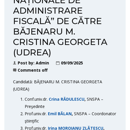
NAȚIONALE DE
ADMINISTRARE
FISCALĂ” DE CĂTRE
BĂJENARU M.
CRISTINA GEORGETA
(UDREA)
Post by:
Admin
09/09/2025
Comments off
Candidată: BĂJENARU M. CRISTINA GEORGETA
(UDREA)
Conf.univ.dr.
Crina RĂDULESCU
,
SNSPA –
Preşedinte
Prof.univ.dr.
Emil BĂLAN
,
SNSPA – Coordonator
ştiinţific
Prof.univ.dr.
Irina MOROIANU ZLĂTESCU
,