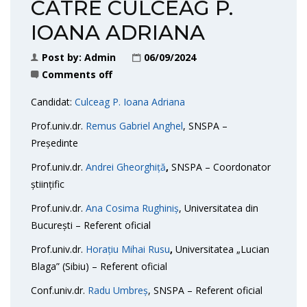
CĂTRE CULCEAG P.
IOANA ADRIANA
Post by:
Admin
06/09/2024
Comments off
Candidat:
Culceag P. Ioana Adriana
Prof.univ.dr.
Remus Gabriel Anghel
, SNSPA –
Președinte
Prof.univ.dr.
Andrei Gheorghiță
,
SNSPA – Coordonator
științific
Prof.univ.dr.
Ana Cosima Rughiniș
, Universitatea din
București – Referent oficial
Prof.univ.dr.
Horațiu Mihai Rusu
,
Universitatea „Lucian
Blaga” (Sibiu) – Referent oficial
Conf.univ.dr.
Radu Umbreș
, SNSPA – Referent oficial