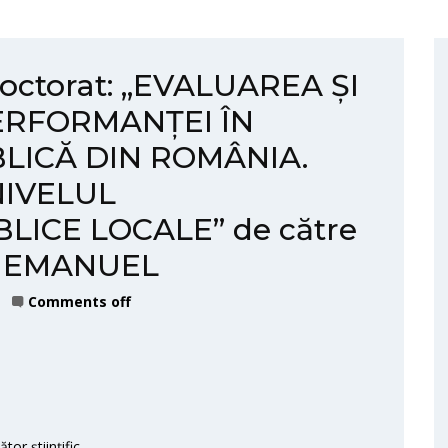
doctorat: „EVALUAREA ȘI
RFORMANȚEI ÎN
LICĂ DIN ROMÂNIA.
NIVELUL
LICE LOCALE” de către
T. EMANUEL
Comments off
or științific