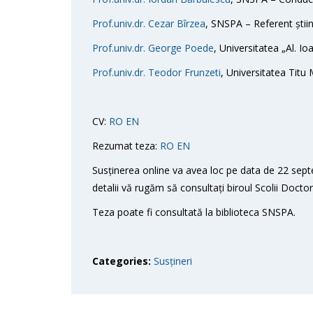
Prof.univ.dr. Cezar Bîrzea
, SNSPA – Referent științ
Prof.univ.dr. George Poede
, Universitatea „Al. Io
Prof.univ.dr. Teodor Frunzeti
, Universitatea Titu 
CV:
RO
EN
Rezumat teza:
RO
EN
Susținerea online va avea loc pe data de 22 sept
detalii vă rugăm să consultați biroul Scolii Doct
Teza poate fi consultată la biblioteca SNSPA.
Categories:
Susțineri