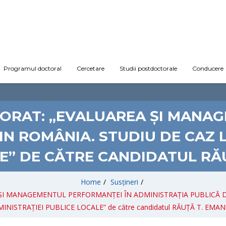
Programul doctoral
Cercetare
Studii postdoctorale
Conducere
TORAT: „EVALUAREA ȘI MANA
IN ROMÂNIA. STUDIU DE CAZ L
E” DE CĂTRE CANDIDATUL RĂ
Home
/
Susțineri
/
AREA ȘI MANAGEMENTUL PERFORMANȚEI ÎN ADMINISTRAȚIA PUBLICĂ 
INISTRAȚIEI PUBLICE LOCALE” de către candidatul RĂUȚĂ T. EMA