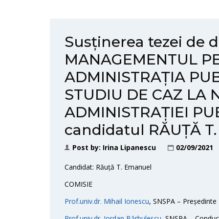
Susținerea tezei de 
MANAGEMENTUL PE
ADMINISTRAȚIA PUB
STUDIU DE CAZ LA 
ADMINISTRAȚIEI PUB
candidatul RĂUȚĂ 
Post by:
Irina Lipanescu
02/09/2021
Candidat: Răuță T. Emanuel
COMISIE
Prof.univ.dr. Mihail Ionescu
, SNSPA – Președinte
Prof.univ.dr. Iordan Bărbulescu
, SNSPA – Conducăt