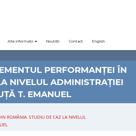
Alte informații
Noutăți
Contact
English
GEMENTUL PERFORMANȚEI ÎN
A NIVELUL ADMINISTRAȚIEI
UȚĂ T. EMANUEL
DIN ROMÂNIA. STUDIU DE CAZ LA NIVELUL
NUEL