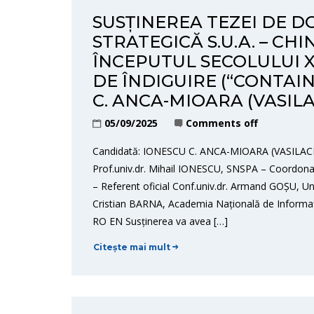
SUSȚINEREA TEZEI DE D
STRATEGICĂ S.U.A. – CHI
ÎNCEPUTUL SECOLULUI X
DE ÎNDIGUIRE (“CONTAI
C. ANCA-MIOARA (VASIL
05/09/2025
Comments off
Candidată: IONESCU C. ANCA-MIOARA (VASILACHE
Prof.univ.dr. Mihail IONESCU, SNSPA – Coordonat
– Referent oficial Conf.univ.dr. Armand GOȘU, Univ
Cristian BARNA, Academia Națională de Informați
RO EN Susținerea va avea […]
Citește mai mult