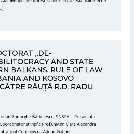
. Absolvenții care doresc să intre în posesia diplomei de
…]
OCTORAT „DE-
BILITOCRACY AND STATE
RN BALKANS. RULE OF LAW
LBANIA AND KOSOVO
 CĂTRE RĂUȚĂ R.D. RADU-
. Iordan Gheorghe Bărbulescu, SNSPA – Președinte
ordonator științific Prof.univ.dr. Clara Alexandra
t oficial Conf.univ.dr. Adrian-Gabriel