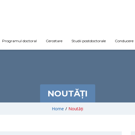
Programul doctoral
Cercetare
Studii postdoctorale
Conducere
NOUTĂȚI
Home
/
Noutăți