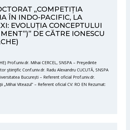
OCTORAT „COMPETIȚIA
NA ÎN INDO-PACIFIC, LA
XI: EVOLUȚIA CONCEPTULUI
NMENT”)” DE CĂTRE IONESCU
ACHE)
) Prof.univ.dr. Mihai CERCEL, SNSPA – Preşedinte
or ştiinţific Conf.univ.dr. Radu Alexandru CUCUTĂ, SNSPA
ersitatea București – Referent oficial Prof.univ.dr.
i „Mihai Viteazul” – Referent oficial CV: RO EN Rezumat: