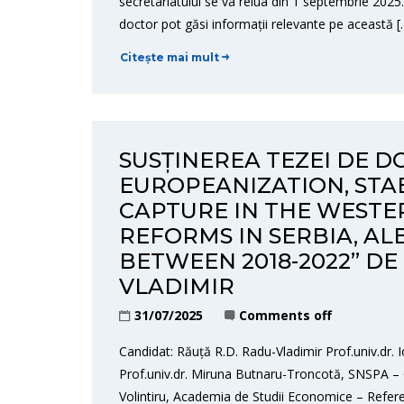
secretariatului se va relua din 1 septembrie 2025
doctor pot găsi informații relevante pe această [
Citește mai mult
SUSȚINEREA TEZEI DE D
EUROPEANIZATION, STA
CAPTURE IN THE WESTE
REFORMS IN SERBIA, A
BETWEEN 2018-2022” DE
VLADIMIR
31/07/2025
Comments off
Candidat: Răuță R.D. Radu-Vladimir Prof.univ.dr
Prof.univ.dr. Miruna Butnaru-Troncotă, SNSPA – Co
Volintiru, Academia de Studii Economice – Referen