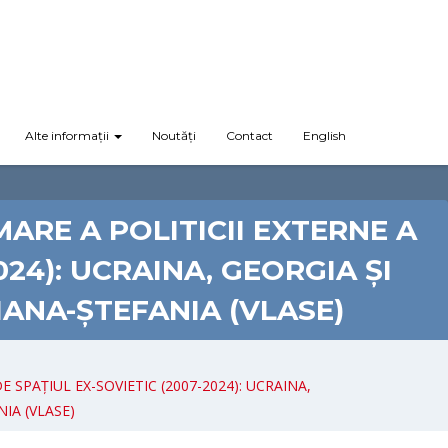
Alte informații
Noutăți
Contact
English
ARE A POLITICII EXTERNE A
024): UCRAINA, GEORGIA ȘI
ANA-ȘTEFANIA (VLASE)
SPAȚIUL EX-SOVIETIC (2007-2024): UCRAINA,
IA (VLASE)