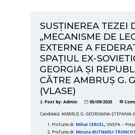
SUSȚINEREA TEZEI
„MECANISME DE LEGI
EXTERNE A FEDERAȚ
SPAȚIUL EX-SOVIETIC
GEORGIA ȘI REPUB
CĂTRE AMBRUȘ G. 
(VLASE)
Post by:
Admin
05/09/2025
Comm
Candidată: AMBRUȘ G. GEORGIANA-ȘTEFANIA (
Prof.univ.dr.
Mihai CERCEL
,
SNSPA – Preşe
Prof.univ.dr.
Miruna BUTNARU-TRONCO