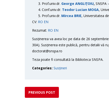
Prof.univ.dr.
George ANGLIȚOIU
,
SNSPA – 
Conf.univ.dr.
Teodor Lucian MOGA
, Univ
Prof.univ.dr.
Mircea BRIE
, Universitatea di
CV:
RO
EN
Rezumat:
RO
EN
Susținerea va avea loc pe data de 26 septembrie 
30A). Susținerea este publică, pentru detalii vă r
doctorat@snspa.ro
Teza poate fi consultată la Biblioteca SNSPA.
Categories:
Susțineri
PREVIOUS POST