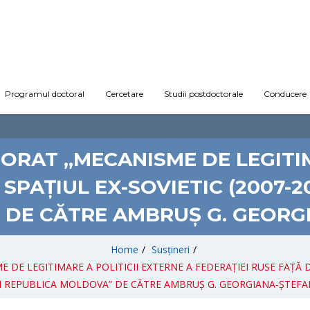
Programul doctoral
Cercetare
Studii postdoctorale
Conducere
ORAT „MECANISME DE LEGITIM
SPAȚIUL EX-SOVIETIC (2007-2
DE CĂTRE AMBRUȘ G. GEORGI
Home
/
Susțineri
/
DE LEGITIMARE A POLITICII EXTERNE A FEDERAȚIEI RUSE FAȚĂ DE 
I REPUBLICA MOLDOVA” DE CĂTRE AMBRUȘ G. GEORGIANA-ȘTEFAN