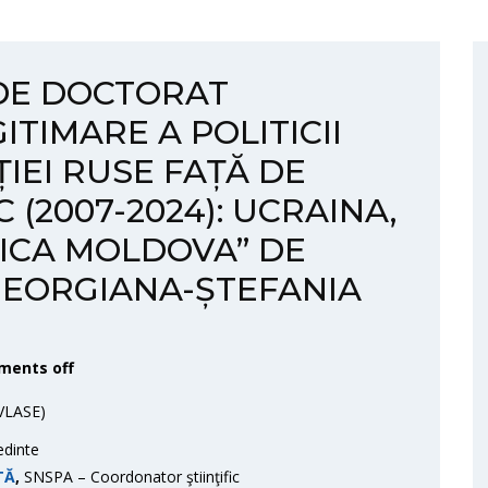
 DE DOCTORAT
TIMARE A POLITICII
IEI RUSE FAȚĂ DE
 (2007-2024): UCRAINA,
LICA MOLDOVA” DE
GEORGIANA-ȘTEFANIA
ents off
VLASE)
dinte
TĂ
,
SNSPA – Coordonator ştiinţific