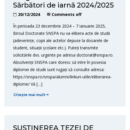
Sărbători de iarnă 2024/2025
20/12/2024
Comments off
În perioada 23 decembrie 2024 – 7 ianuarie 2025,
Biroul Doctorate SNSPA nu va elibera acte de studii
(adeverințe, copii ale actelor depuse la dosarele de
student, situații școlare etc.). Puteți transmite
solicitările dvs. urgente pe adresa doctorat@snspa.ro.
Absolvenții SNSPA care doresc să intre în posesia
diplomei de studii sunt rugați să consulte adresa:
https://snspa.ro/snspa/alumni/linkuri-utile/eliberarea-
diplome/ Vă […]
Citește mai mult
SUSȚINEREA TEZEI DE