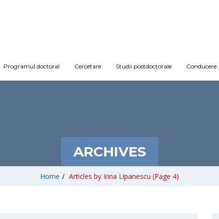
Programul doctoral
Cercetare
Studii postdoctorale
Conducere
ARCHIVES
Home
/
Articles by Irina Lipanescu
(Page 4)