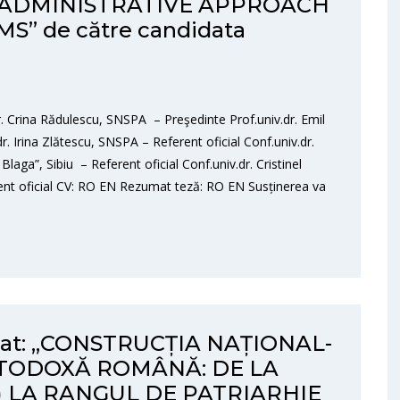
 ADMINISTRATIVE APPROACH
” de către candidata
 Crina Rădulescu, SNSPA – Preşedinte Prof.univ.dr. Emil
. Irina Zlătescu, SNSPA – Referent oficial Conf.univ.dr.
aga”, Sibiu – Referent oficial Conf.univ.dr. Cristinel
rent oficial CV: RO EN Rezumat teză: RO EN Susținerea va
torat: „CONSTRUCȚIA NAȚIONAL-
RTODOXĂ ROMÂNĂ: DE LA
5) LA RANGUL DE PATRIARHIE