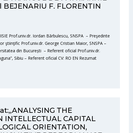
tul BEJENARIU F. FLORENTIN
E Prof.univ.dr. Iordan Bărbulescu, SNSPA – Preşedinte
 ştiinţific Prof.univ.dr. George Cristian Maior, SNSPA –
sitatea din București – Referent oficial Prof.univ.dr.
aguna”, Sibiu – Referent oficial CV: RO EN Rezumat
orat:„ANALYSING THE
 INTELLECTUAL CAPITAL
OGICAL ORIENTATION,