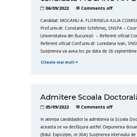
06/09/2022
Comments off
Candidat: MOCANU A. FLORINELA-IULIA COMISIE C
Prof.univ.dr. Constantin Schifirneț, SNSPA – Coord
Universitatea din București – Referent oficial C
Referent oficial Conf.univ.dr. Loredana Ivan, S
Susținerea va avea loc pe data de 26 septembrie
Citește mai mult
Admitere Scoala Doctoral
05/09/2022
Comments off
In atenția candidaților la admiterea la Școala D
aceasta se va desfășura astfel: Depunerea dosare
(Bdul. Expoziției, nr.30A) Susținerea interviulu