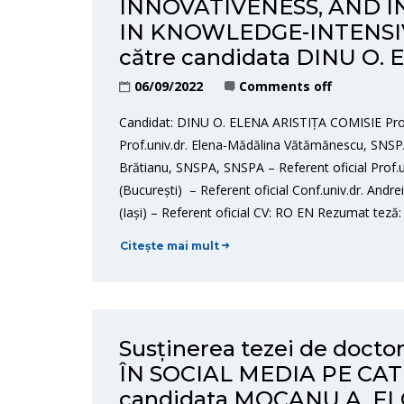
INNOVATIVENESS, AND 
IN KNOWLEDGE-INTENSIV
către candidata DINU O.
06/09/2022
Comments off
Candidat: DINU O. ELENA ARISTIȚA COMISIE Prof
Prof.univ.dr. Elena-Mădălina Vătămănescu, SNSPA
Brătianu, SNSPA, SNSPA – Referent oficial Prof.
(București) – Referent oficial Conf.univ.dr. Andr
(Iași) – Referent oficial CV: RO EN Rezumat teză
Citește mai mult
Susținerea tezei de doc
ÎN SOCIAL MEDIA PE CAT
candidata MOCANU A. F