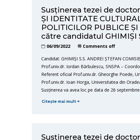
Susținerea tezei de doct
ȘI IDENTITATE CULTURA
POLITICILOR PUBLICE ȘI
către candidatul GHIMIȘI
06/09/2022
Comments off
Candidat: GHIMIȘI S.S. ANDREI ȘTEFAN COMISIE 
Prof.univ.dr. Iordan Bărbulescu, SNSPA – Coordona
Referent oficial Prof.univ.dr. Gheorghe Poede, Un
Prof.univ.dr. Ioan Horga, Universitatea din Orad
Susținerea va avea loc pe data de 26 septembrie
Citește mai mult
Susținerea tezei de doct