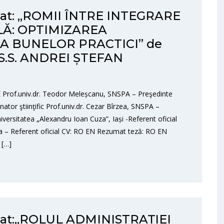
orat: „ROMII ÎNTRE INTEGRARE
LĂ: OPTIMIZAREA
 A BUNELOR PRACTICI” de
 S.S. ANDREI ȘTEFAN
Prof.univ.dr. Teodor Meleșcanu, SNSPA – Preşedinte
tor ştiinţific Prof.univ.dr. Cezar Bîrzea, SNSPA –
iversitatea „Alexandru Ioan Cuza”, Iași -Referent oficial
ea – Referent oficial CV: RO EN Rezumat teză: RO EN
 […]
orat:„ROLUL ADMINISTRAȚIEI