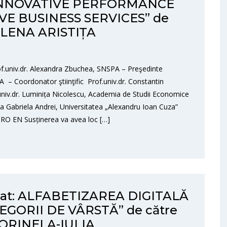
INNOVATIVE PERFORMANCE
E BUSINESS SERVICES” de
 ELENA ARISTIȚA
.univ.dr. Alexandra Zbuchea, SNSPA – Preşedinte
 – Coordonator ştiinţific Prof.univ.dr. Constantin
univ.dr. Luminița Nicolescu, Academia de Studii Economice
eia Gabriela Andrei, Universitatea „Alexandru Ioan Cuza”
: RO EN Susținerea va avea loc […]
torat: ALFABETIZAREA DIGITALĂ
EGORII DE VÂRSTĂ” de către
LORINELA-IULIA