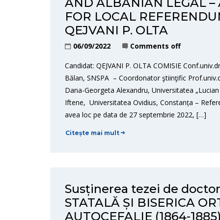
AND ALBANIAN LEGAL –
FOR LOCAL REFERENDUMS
QEJVANI P. OLTA
06/09/2022
Comments off
Candidat: QEJVANI P. OLTA COMISIE Conf.univ.dr.
Bălan, SNSPA – Coordonator ştiinţific Prof.univ.dr
Dana-Georgeta Alexandru, Universitatea „Lucian Bl
Iftene, Universitatea Ovidius, Constanța – Refe
avea loc pe data de 27 septembrie 2022, […]
Citește mai mult
Susținerea tezei de doc
STATALĂ ȘI BISERICA O
AUTOCEFALIE (1864-188