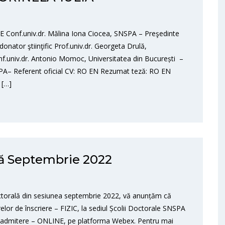
onf.univ.dr. Mălina Iona Ciocea, SNSPA – Preşedinte
onator ştiinţific Prof.univ.dr. Georgeta Drulă,
onf.univ.dr. Antonio Momoc, Universitatea din București –
NSPA– Referent oficial CV: RO EN Rezumat teză: RO EN
 […]
ă Septembrie 2022
octorală din sesiunea septembrie 2022, vă anunțăm că
lor de înscriere – FIZIC, la sediul Școlii Doctorale SNSPA
i de admitere – ONLINE, pe platforma Webex. Pentru mai