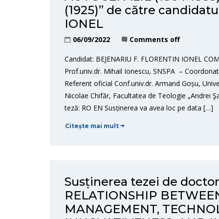
(1925)” de către candida
IONEL
06/09/2022
Comments off
Candidat: BEJENARIU F. FLORENTIN IONEL COMISI
Prof.univ.dr. Mihail Ionescu, SNSPA – Coordonator
Referent oficial Conf.univ.dr. Armand Goșu, Univer
Nicolae Chifăr, Facultatea de Teologie „Andrei Ş
teză: RO EN Susținerea va avea loc pe data […]
Citește mai mult
Susținerea tezei de doct
RELATIONSHIP BETWEEN
MANAGEMENT, TECHNOL