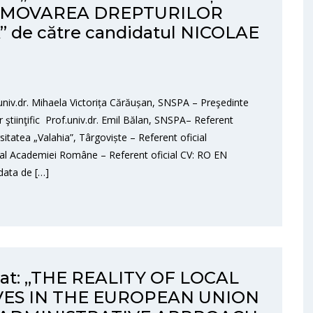
ROMOVAREA DREPTURILOR
de către candidatul NICOLAE
v.dr. Mihaela Victorița Cărăușan, SNSPA – Preşedinte
 ştiinţific Prof.univ.dr. Emil Bălan, SNSPA– Referent
itatea „Valahia”, Târgoviște – Referent oficial
ie al Academiei Române – Referent oficial CV: RO EN
data de […]
orat: „THE REALITY OF LOCAL
VES IN THE EUROPEAN UNION