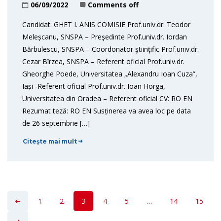
06/09/2022
Comments off
Candidat: GHET I. ANIS COMISIE Prof.univ.dr. Teodor
Meleșcanu, SNSPA – Preşedinte Prof.univ.dr. Iordan
Bărbulescu, SNSPA – Coordonator ştiinţific Prof.univ.dr.
Cezar Bîrzea, SNSPA – Referent oficial Prof.univ.dr.
Gheorghe Poede, Universitatea „Alexandru Ioan Cuza”,
Iași -Referent oficial Prof.univ.dr. Ioan Horga,
Universitatea din Oradea – Referent oficial CV: RO EN
Rezumat teză: RO EN Susținerea va avea loc pe data
de 26 septembrie […]
Citește mai mult
1
2
3
4
5
…
14
15