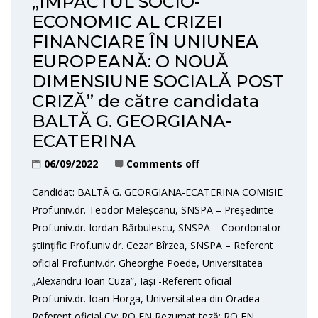
„IMPACTUL SOCIO-
ECONOMIC AL CRIZEI
FINANCIARE ÎN UNIUNEA
EUROPEANĂ: O NOUĂ
DIMENSIUNE SOCIALĂ POST
CRIZĂ” de către candidata
BALTĂ G. GEORGIANA-
ECATERINA
06/09/2022
Comments off
Candidat: BALTĂ G. GEORGIANA-ECATERINA COMISIE
Prof.univ.dr. Teodor Meleșcanu, SNSPA – Preşedinte
Prof.univ.dr. Iordan Bărbulescu, SNSPA – Coordonator
ştiinţific Prof.univ.dr. Cezar Bîrzea, SNSPA – Referent
oficial Prof.univ.dr. Gheorghe Poede, Universitatea
„Alexandru Ioan Cuza”, Iași -Referent oficial
Prof.univ.dr. Ioan Horga, Universitatea din Oradea –
Referent oficial CV: RO EN Rezumat teză: RO EN