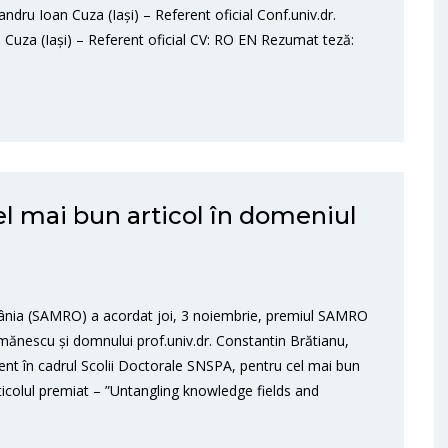
ndru Ioan Cuza (Iași) – Referent oficial Conf.univ.dr.
Cuza (Iași) – Referent oficial CV: RO EN Rezumat teză:
 mai bun articol în domeniul
ia (SAMRO) a acordat joi, 3 noiembrie, premiul SAMRO
mănescu și domnului prof.univ.dr. Constantin Brătianu,
t în cadrul Scolii Doctorale SNSPA, pentru cel mai bun
icolul premiat – ”Untangling knowledge fields and