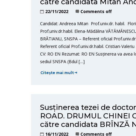
către candidata Mitan An
22/11/2022
Comments off
Candidat: Andreea Mitan Prof.univ.dr. habil. F
Prof.univ.dr.habil. Elena-Mădălina VĂTĂMĂNESCU,
BRĂTIANU, SNSPA – Referent oficial Prof.univ.dr.
Referent oficial Prof.univ.dr.habil. Cristian-Val
CV: RO EN Rezumat: RO EN Susținerea va avea lo
sediul SNSPA (Bdul […]
Citește mai mult
Susținerea tezei de doct
ROAD. DRUMUL CHINEI 
către candidata BRÎNZĂ
16/11/2022
Comments off