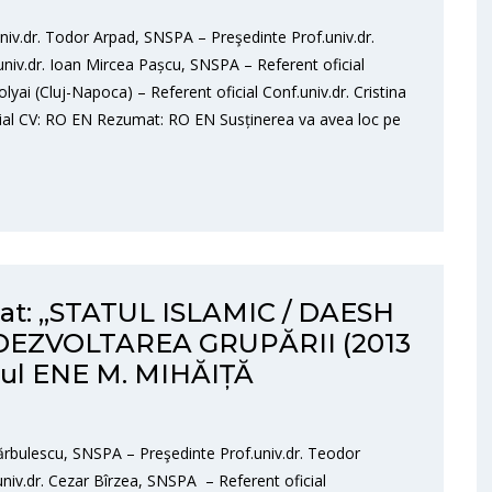
.dr. Todor Arpad, SNSPA – Preşedinte Prof.univ.dr.
univ.dr. Ioan Mircea Pașcu, SNSPA – Referent oficial
olyai (Cluj-Napoca) – Referent oficial Conf.univ.dr. Cristina
icial CV: RO EN Rezumat: RO EN Susținerea va avea loc pe
orat: „STATUL ISLAMIC / DAESH
 DEZVOLTAREA GRUPĂRII (2013
atul ENE M. MIHĂIȚĂ
ărbulescu, SNSPA – Preşedinte Prof.univ.dr. Teodor
niv.dr. Cezar Bîrzea, SNSPA – Referent oficial