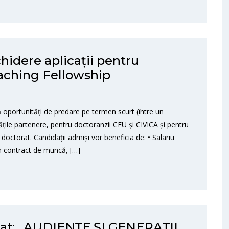
hidere aplicații pentru
aching Fellowship
oportunități de predare pe termen scurt (între un
ățile partenere, pentru doctoranzii CEU și CIVICA și pentru
doctorat. Candidații admiși vor beneficia de: • Salariu
un contract de muncă, […]
rat: „AUDIENȚE ȘI GENERAȚII.