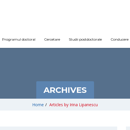
Programul doctoral
Cercetare
Studii postdoctorale
Conducere
ARCHIVES
Home
/
Articles by Irina Lipanescu