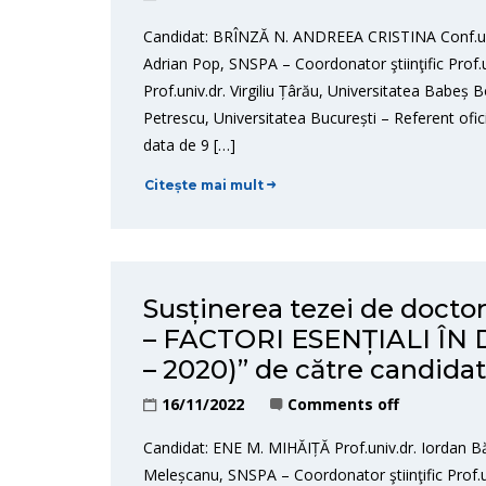
Candidat: BRÎNZĂ N. ANDREEA CRISTINA Conf.univ
Adrian Pop, SNSPA – Coordonator ştiinţific Prof.
Prof.univ.dr. Virgiliu Țârău, Universitatea Babeș B
Petrescu, Universitatea București – Referent of
data de 9 […]
Citește mai mult
Susținerea tezei de doct
– FACTORI ESENȚIALI ÎN
– 2020)” de către candid
16/11/2022
Comments off
Candidat: ENE M. MIHĂIȚĂ Prof.univ.dr. Iordan B
Meleșcanu, SNSPA – Coordonator ştiinţific Prof.u