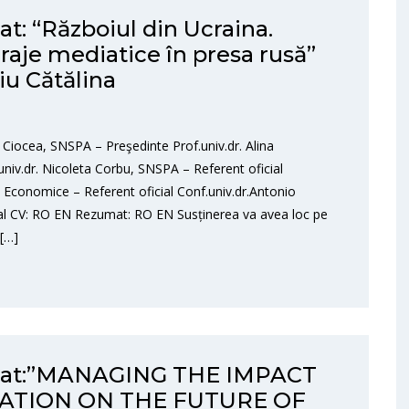
at: “Războiul din Ucraina.
draje mediatice în presa rusă”
iu Cătălina
 Ciocea, SNSPA – Preşedinte Prof.univ.dr. Alina
niv.dr. Nicoleta Corbu, SNSPA – Referent oficial
i Economice – Referent oficial Conf.univ.dr.Antonio
ial CV: RO EN Rezumat: RO EN Susținerea va avea loc pe
 […]
torat:”MANAGING THE IMPACT
ATION ON THE FUTURE OF