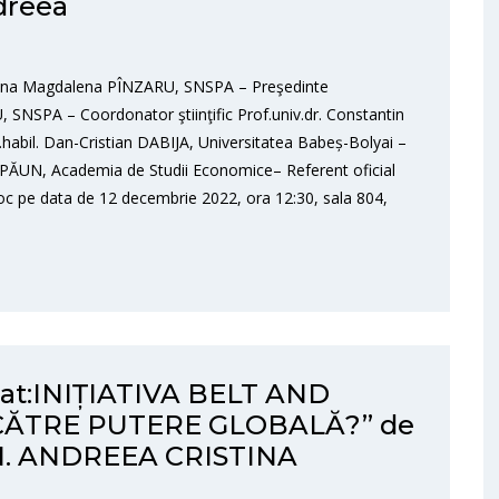
dreea
lorina Magdalena PÎNZARU, SNSPA – Preşedinte
 SNSPA – Coordonator ştiinţific Prof.univ.dr. Constantin
habil. Dan-Cristian DABIJA, Universitatea Babeș-Bolyai –
eriu PĂUN, Academia de Studii Economice– Referent oficial
c pe data de 12 decembrie 2022, ora 12:30, sala 804,
orat:INIȚIATIVA BELT AND
CĂTRE PUTERE GLOBALĂ?” de
 N. ANDREEA CRISTINA