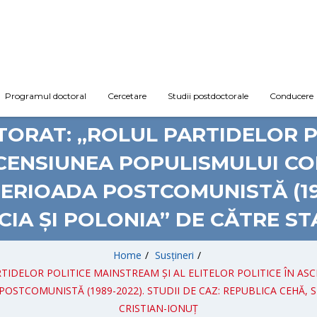
Programul doctoral
Cercetare
Studii postdoctorale
Conducere
TORAT: „ROLUL PARTIDELOR P
ASCENSIUNEA POPULISMULUI 
PERIOADA POSTCOMUNISTĂ (198
IA ȘI POLONIA” DE CĂTRE ST
Home
/
Susțineri
/
RTIDELOR POLITICE MAINSTREAM ȘI AL ELITELOR POLITICE ÎN 
POSTCOMUNISTĂ (1989-2022). STUDII DE CAZ: REPUBLICA CEHĂ, S
CRISTIAN-IONUȚ