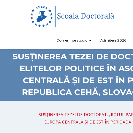
Domenii de studiu
Admitere 2026
SUSȚINEREA TEZEI DE DOC
ELITELOR POLITICE ÎN 
CENTRALĂ ȘI DE EST ÎN 
REPUBLICA CEHĂ, SLOVAC
SUSȚINEREA TEZEI DE DOCTORAT: „ROLUL PA
EUROPA CENTRALĂ ȘI DE EST ÎN PERIOADA 