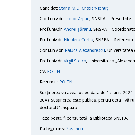
Candidat:
Stana M.D. Cristian-Ionuț
Conf.univ.dr.
Todor Arpad
, SNSPA – Președinte
Prof.univ.dr.
Andrei Țăranu
,
SNSPA – Coordonator 
Prof.univ.dr.
Nicoleta Corbu
, SNSPA – Referent of
Conf.univ.dr.
Raluca Alexandrescu
,
Universitatea 
Prof.univ.dr.
Virgil Stoica
,
Universitatea „Alexandru
CV:
RO
EN
Rezumat:
RO
EN
Susținerea va avea loc pe data de 17 iunie 2024, 
30A). Susținerea este publică, pentru detalii vă r
doctorat@snspa.ro
Teza poate fi consultată la Biblioteca SNSPA.
Categories:
Susțineri