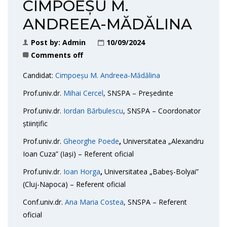
CIMPOEȘU M.
ANDREEA-MĂDĂLINA
Post by:
Admin
10/09/2024
Comments off
Candidat:
Cimpoeșu M. Andreea-Mădălina
Prof.univ.dr.
Mihai Cercel
, SNSPA – Președinte
Prof.univ.dr.
Iordan Bărbulescu
, SNSPA – Coordonator
științific
Prof.univ.dr.
Gheorghe Poede
,
Universitatea „Alexandru
Ioan Cuza” (Iași) – Referent oficial
Prof.univ.dr.
Ioan Horga
,
Universitatea „Babeș-Bolyai”
(Cluj-Napoca) – Referent oficial
Conf.univ.dr.
Ana Maria Costea
, SNSPA – Referent
oficial