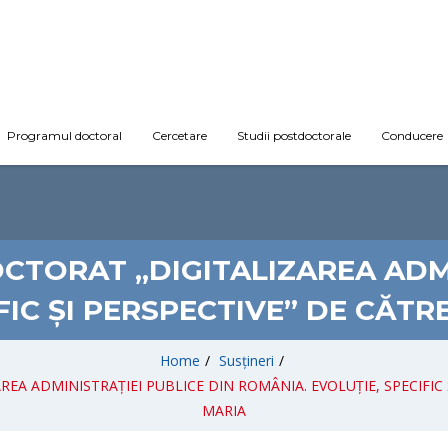
Programul doctoral
Cercetare
Studii postdoctorale
Conducere
OCTORAT „DIGITALIZAREA ADMI
FIC ȘI PERSPECTIVE” DE CĂT
Home
/
Susțineri
/
REA ADMINISTRAȚIEI PUBLICE DIN ROMÂNIA. EVOLUȚIE, SPECIFIC 
MARIA