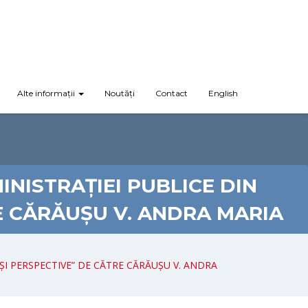
Alte informații
Noutăți
Contact
English
NISTRAȚIEI PUBLICE DIN
RE CĂRĂUȘU V. ANDRA MARIA
ȘI PERSPECTIVE” DE CĂTRE CĂRĂUȘU V. ANDRA