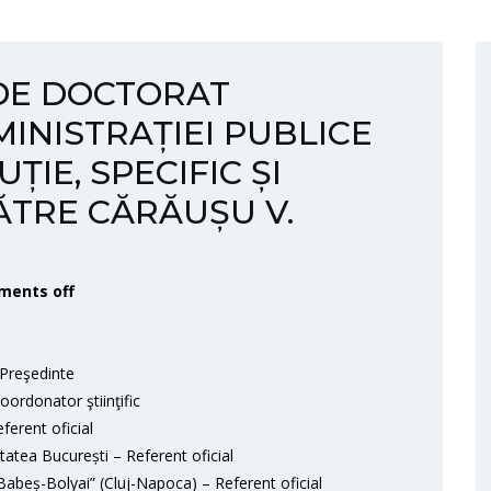
 DE DOCTORAT
MINISTRAȚIEI PUBLICE
ȚIE, SPECIFIC ȘI
ĂTRE CĂRĂUȘU V.
ents off
Preşedinte
ordonator ştiinţific
erent oficial
itatea București – Referent oficial
„Babeș-Bolyai” (Cluj-Napoca) – Referent oficial