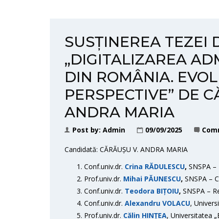
SUSȚINEREA TEZEI
„DIGITALIZAREA AD
DIN ROMÂNIA. EVOLU
PERSPECTIVE” DE C
ANDRA MARIA
Post by:
Admin
09/09/2025
Comm
Candidată: CĂRĂUȘU V. ANDRA MARIA
Conf.univ.dr.
Crina RĂDULESCU
,
SNSPA – 
Prof.univ.dr.
Mihai PĂUNESCU
,
SNSPA – Co
Conf.univ.dr.
Teodora BIȚOIU
,
SNSPA – Ref
Conf.univ.dr.
Alexandru VOLACU
, Univers
Prof.univ.dr.
Călin HINȚEA
, Universitatea 