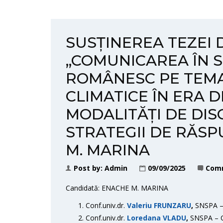
SUSȚINEREA TEZEI
„COMUNICAREA ÎN S
ROMÂNESC PE TEM
CLIMATICE ÎN ERA 
MODALITĂȚI DE DISC
STRATEGII DE RĂSP
M. MARINA
Post by:
Admin
09/09/2025
Comm
Candidată: ENACHE M. MARINA
Conf.univ.dr.
Valeriu FRUNZARU
,
SNSPA – 
Conf.univ.dr.
Loredana VLADU
,
SNSPA – Co