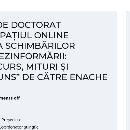
 DE DOCTORAT
PAȚIUL ONLINE
A SCHIMBĂRILOR
DEZINFORMĂRII:
URS, MITURI ȘI
UNS” DE CĂTRE ENACHE
ents off
Preşedinte
ordonator ştiinţific