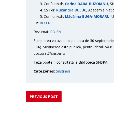
Conf.univ.dr.
Corina DABA-BUZOIANU
,
SN
CS I dr.
Ruxandra BULUC
, Academia Națion
Conf.univ.dr.
Mădălina BUGA-MORARU
, 
CV:
RO
EN
Rezumat:
RO
EN
Susținerea va avea loc pe data de 30 septembrie 
30A). Susținerea este publică, pentru detalii vă r
doctorat@snspa.ro
Teza poate fi consultată la Biblioteca SNSPA.
Categories:
Susțineri
PREVIOUS POST