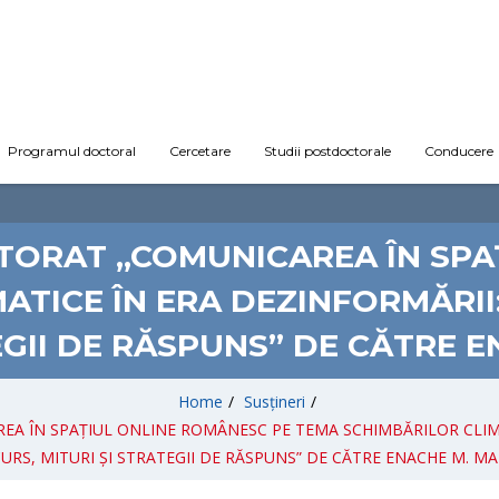
Programul doctoral
Cercetare
Studii postdoctorale
Conducere
CTORAT „COMUNICAREA ÎN SPA
ATICE ÎN ERA DEZINFORMĂRII:
EGII DE RĂSPUNS” DE CĂTRE 
Home
/
Susțineri
/
EA ÎN SPAȚIUL ONLINE ROMÂNESC PE TEMA SCHIMBĂRILOR CLIMA
URS, MITURI ȘI STRATEGII DE RĂSPUNS” DE CĂTRE ENACHE M. M