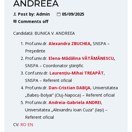
ANDREEA
Post by:
Admin
05/09/2025
Comments off
Candidată: BUNICA V. ANDREEA
Prof.univ.dr.
Alexandra ZBUCHEA
,
SNSPA –
Preşedinte
Prof.univ.dr.
Elena-Mădălina VĂTĂMĂNESCU
,
SNSPA – Coordonator ştiinţific
Conf.univ.dr.
Laurențiu-Mihai TREAPĂT
,
SNSPA – Referent oficial
Prof.univ.dr.
Dan-Cristian DABIJA
, Universitatea
„Babeș-Bolyai” (Cluj-Napoca) – Referent oficial
Prof.univ.dr.
Andreia-Gabriela ANDREI
,
Universitatea „Alexandru Ioan Cuza” (Iași) –
Referent oficial
CV:
RO
EN