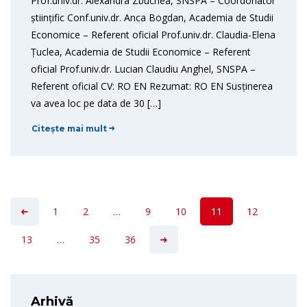
Prof.univ.dr. Alexandra Zbuchea, SNSPA – Coordonator
științific Conf.univ.dr. Anca Bogdan, Academia de Studii
Economice – Referent oficial Prof.univ.dr. Claudia-Elena
Țuclea, Academia de Studii Economice – Referent
oficial Prof.univ.dr. Lucian Claudiu Anghel, SNSPA –
Referent oficial CV: RO EN Rezumat: RO EN Susținerea
va avea loc pe data de 30 […]
Citește mai mult
1
2
…
9
10
11
12
13
…
35
36
Arhivă