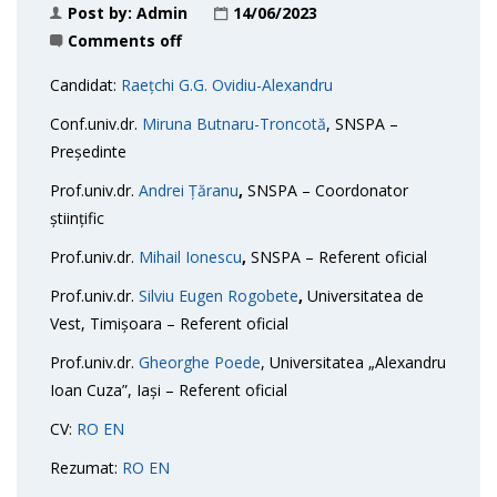
Post by:
Admin
14/06/2023
Comments off
Candidat:
Raețchi G.G. Ovidiu-Alexandru
Conf.univ.dr.
Miruna Butnaru-Troncotă
, SNSPA –
Președinte
Prof.univ.dr.
Andrei Țăranu
,
SNSPA – Coordonator
științific
Prof.univ.dr.
Mihail Ionescu
,
SNSPA – Referent oficial
Prof.univ.dr.
Silviu Eugen Rogobete
,
Universitatea de
Vest, Timișoara – Referent oficial
Prof.univ.dr.
Gheorghe Poede
, Universitatea „Alexandru
Ioan Cuza”, Iași – Referent oficial
CV:
RO
EN
Rezumat:
RO
EN