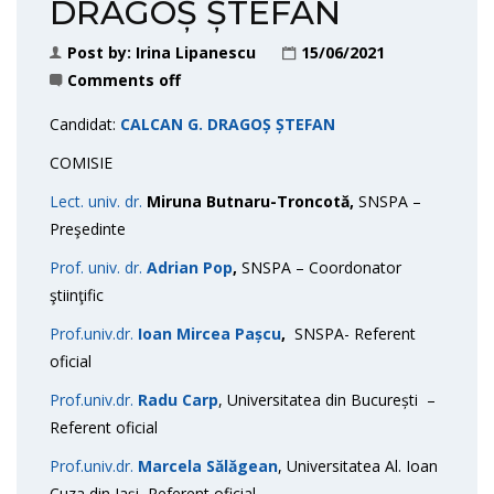
DRAGOȘ ȘTEFAN
Post by:
Irina Lipanescu
15/06/2021
Comments off
Candidat:
CALCAN
G. DRAGOȘ ȘTEFAN
COMISIE
Lect. univ. dr.
Miruna Butnaru-Troncotă,
SNSPA –
Preşedinte
Prof. univ. dr.
Adrian Pop
,
SNSPA – Coordonator
ştiinţific
Prof.univ.dr.
Ioan Mircea Pașcu
,
SNSPA- Referent
oficial
Prof.univ.dr.
Radu Carp
, Universitatea din București –
Referent oficial
Prof.univ.dr.
Marcela Sălăgean
, Universitatea Al. Ioan
Cuza din Iași, Referent oficial