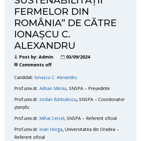
SUSTENABILITĂȚII
FERMELOR DIN
ROMÂNIA” DE CĂTRE
IONAȘCU C.
ALEXANDRU
Post by:
Admin
03/09/2024
Comments off
Candidat:
Ionașcu C. Alexandru
Prof.univ.dr.
Adrian Miroiu
, SNSPA – Președinte
Prof.univ.dr.
Iordan Bărbulescu
,
SNSPA – Coordonator
științific
Prof.univ.dr.
Mihai Cercel
, SNSPA – Referent oficial
Prof.univ.dr.
Ioan Horga
,
Universitatea din Oradea –
Referent oficial