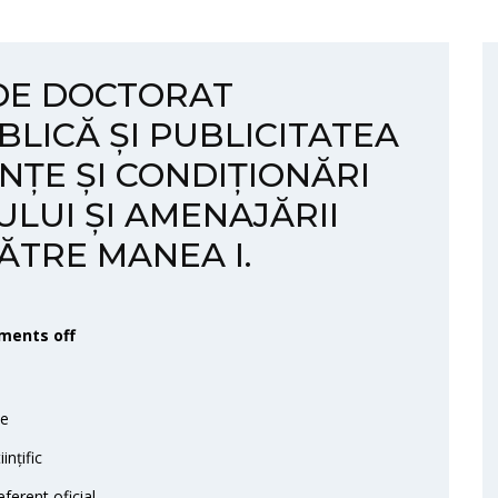
 DE DOCTORAT
BLICĂ ȘI PUBLICITATEA
NȚE ȘI CONDIȚIONĂRI
LUI ȘI AMENAJĂRII
ĂTRE MANEA I.
ents off
te
nțific
erent oficial