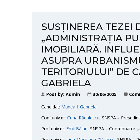
SUSȚINEREA TEZEI
„ADMINISTRAȚIA PU
IMOBILIARĂ. INFLUE
ASUPRA URBANISMU
TERITORIULUI” DE C
GABRIELA
Post by:
Admin
30/06/2025
Comm
Candidat:
Manea I. Gabriela
Conf.univ.dr.
Crina Rădulescu
, SNSPA – Președin
Prof.univ.dr.
Emil Bălan
, SNSPA – Coordonator știi
Prof.univ.dr.
Irina Moroianu-Zlătescu
,
SNSPA – Ref