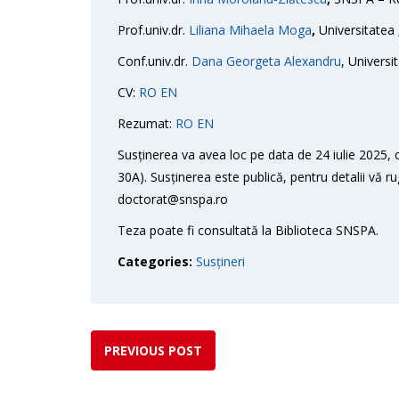
Prof.univ.dr.
Liliana Mihaela Moga
,
Universitatea 
Conf.univ.dr.
Dana Georgeta Alexandru
, Universi
CV:
RO
EN
Rezumat:
RO
EN
Susținerea va avea loc pe data de 24 iulie 2025, 
30A). Susținerea este publică, pentru detalii vă r
doctorat@snspa.ro
Teza poate fi consultată la Biblioteca SNSPA.
Categories:
Susțineri
PREVIOUS POST