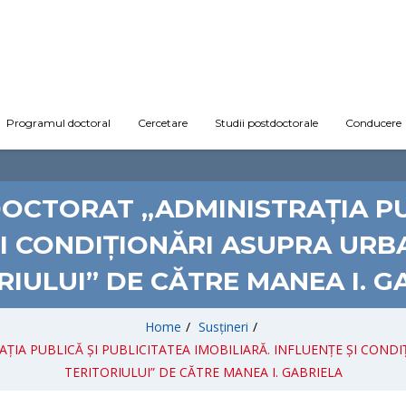
Programul doctoral
Cercetare
Studii postdoctorale
Conducere
DOCTORAT „ADMINISTRAȚIA PU
ȘI CONDIȚIONĂRI ASUPRA URB
RIULUI” DE CĂTRE MANEA I. G
Home
/
Susțineri
/
ȚIA PUBLICĂ ȘI PUBLICITATEA IMOBILIARĂ. INFLUENȚE ȘI CONDI
TERITORIULUI” DE CĂTRE MANEA I. GABRIELA