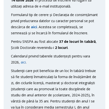
14 iunie 2026
. În procesul de înscriere vă rugăm să
utilizați adresa de e-mail instituțională.
Formularul tip de cerere și Declarația de consimțămant
privid prelucrarea datelor cu caracter personal se pot
descărca de
aici
. Acestea se completează, se
semnează și se încarcă în formularul de înscriere.
Pentru SNSPA au fost alocate
37 de locuri în tabără
,
Școlii Doctorale revenindu-i
2 locuri
.
Calendarul privind taberele studențești pentru vara
2026,
aici
.
Studenţii care pot beneficia de un loc în tabără trebuie
să fie studenți înmatriculați la forma de învățământ de
zi, din ciclurile licență, masterat și doctorat integraliști
(studenții care au promovat la toate disciplinele de
studiu din anul anterior de școlarizare, 2024-2025), în
vârstă de până la 35 ani. Pentru studenții din anul I se
va lua în considerare media semestrului I, din anul