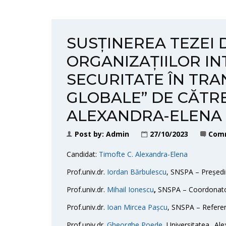
SUSȚINEREA TEZEI 
ORGANIZAȚIILOR I
SECURITATE ÎN TR
GLOBALE” DE CĂTRE
ALEXANDRA-ELENA
Post by:
Admin
27/10/2023
Comm
Candidat:
Timofte C. Alexandra-Elena
Prof.univ.dr.
Iordan Bărbulescu
, SNSPA – Președi
Prof.univ.dr.
Mihail Ionescu
,
SNSPA – Coordonator 
Prof.univ.dr.
Ioan Mircea Pașcu
, SNSPA – Referent
Prof.univ.dr.
Gheorghe Poede
,
Universitatea „Ale