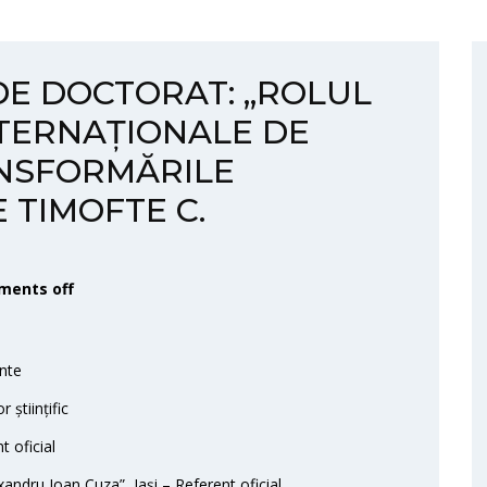
DE DOCTORAT: „ROLUL
NTERNAȚIONALE DE
ANSFORMĂRILE
 TIMOFTE C.
ents off
nte
științific
 oficial
xandru Ioan Cuza”, Iași – Referent oficial