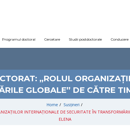
Programul doctoral
Cercetare
Studii postdoctorale
Conducere
OCTORAT: „ROLUL ORGANIZAȚI
ĂRILE GLOBALE” DE CĂTRE TI
Home
/
Susțineri
/
NIZAȚIILOR INTERNAȚIONALE DE SECURITATE ÎN TRANSFORMĂRI
ELENA