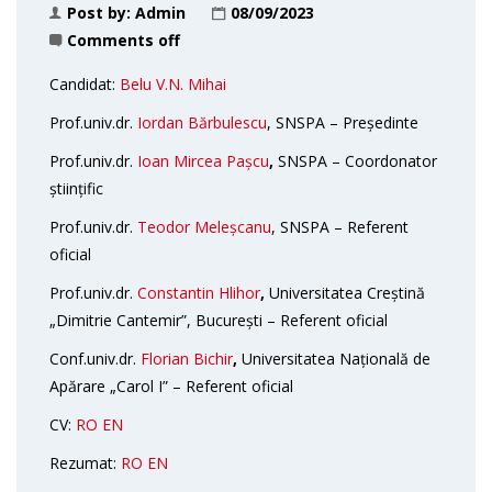
Post by:
Admin
08/09/2023
Comments off
Candidat:
Belu V.N. Mihai
Prof.univ.dr.
Iordan Bărbulescu
, SNSPA – Președinte
Prof.univ.dr.
Ioan Mircea Pașcu
,
SNSPA – Coordonator
științific
Prof.univ.dr.
Teodor Meleșcanu
, SNSPA – Referent
oficial
Prof.univ.dr.
Constantin Hlihor
,
Universitatea Creștină
„Dimitrie Cantemir”, București – Referent oficial
Conf.univ.dr.
Florian Bichir
,
Universitatea Națională de
Apărare „Carol I” – Referent oficial
CV:
RO
EN
Rezumat:
RO
EN