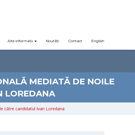
Alte informații
Noutăți
Contact
English
ONALĂ MEDIATĂ DE NOILE
AN LOREDANA
 de către candidatul Ivan Loredana