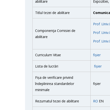
abilitare
Expozitiei
Titlul tezei de abilitare
Comunicar
Prof .Univ
Componenţa Comisiei de
Prof .Univ
abilitare
Prof .Univ.
Curriculum Vitae
fișier
Lista de lucrări
fișier
Fișa de verificare privind
îndeplinirea standardelor
fișier
minimale
Rezumatul tezei de abilitare
RO
EN