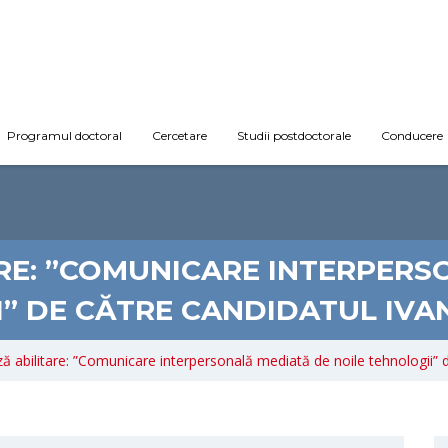
Programul doctoral
Cercetare
Studii postdoctorale
Conducere
ARE: ”COMUNICARE INTERPERS
” DE CĂTRE CANDIDATUL IV
ză abilitare: ”Comunicare interpersonală mediată de noile tehnologii”