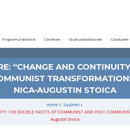
Programul doctoral
Cercetare
Studii postdoctorale
Conducere
ARE: “CHANGE AND CONTINUITY
OMMUNIST TRANSFORMATIONS
NICA-AUGUSTIN STOICA
Home
/
Susțineri
/
TINUITY: THE DOUBLE FACETS OF COMMUNIST AND POST-COMMUNIST 
Augustin Stoica