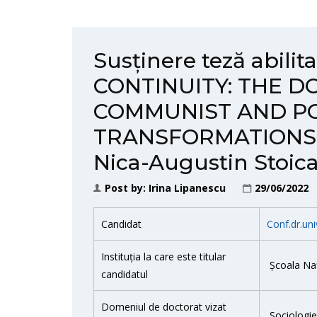
Susținere teză abil
CONTINUITY: THE D
COMMUNIST AND P
TRANSFORMATIONS” d
Nica-Augustin Stoic
Post by:
Irina Lipanescu
29/06/2022
Candidat
Conf.dr.un
Instituția la care este titular
Școala Nați
candidatul
Domeniul de doctorat vizat
Sociologie