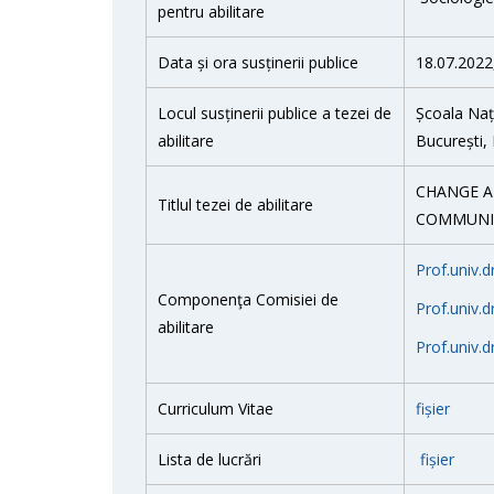
pentru abilitare
Data și ora susținerii publice
18.07.2022
Locul susținerii publice a tezei de
Școala Nați
abilitare
București, 
CHANGE A
Titlul tezei de abilitare
COMMUNI
Prof.univ.d
Componenţa Comisiei de
Prof.univ.d
abilitare
Prof.univ.d
Curriculum Vitae
fișier
Lista de lucrări
fișier