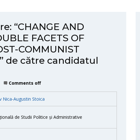
itare: “CHANGE AND
OUBLE FACETS OF
OST-COMMUNIST
e către candidatul
a
Comments off
iv Nica-Augustin Stoica
onală de Studii Politice și Administrative