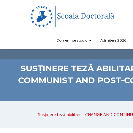
Domenii de studiu
Admitere 2026
SUSȚINERE TEZĂ ABILIT
COMMUNIST AND POST-C
Susținere teză abilitare: “CHANGE AND CON