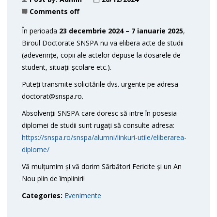
Comments off
În perioada
23 decembrie 2024 – 7 ianuarie 2025
,
Biroul Doctorate SNSPA nu va elibera acte de studii
(adeverințe, copii ale actelor depuse la dosarele de
student, situații școlare etc.).
Puteți transmite solicitările dvs. urgente pe adresa
doctorat@snspa.ro.
Absolvenții SNSPA care doresc să intre în posesia
diplomei de studii sunt rugați să consulte adresa:
https://snspa.ro/snspa/alumni/linkuri-utile/eliberarea-
diplome/
Vă mulțumim și vă dorim Sărbători Fericite și un An
Nou plin de împliniri!
Categories:
Evenimente