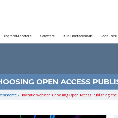
Programul doctoral
Cercetare
Studii postdoctorale
Conducere
HOOSING OPEN ACCESS PUBLIS
venimente
/
Invitație webinar “Choosing Open Access Publishing: the 