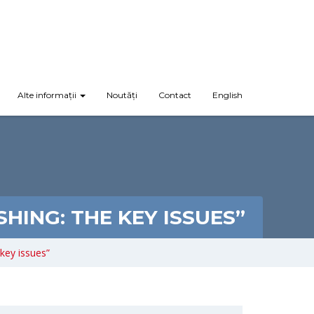
Alte informații
Noutăți
Contact
English
HING: THE KEY ISSUES”
key issues”