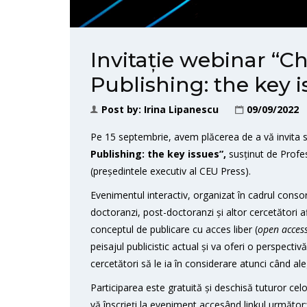
Invitație webinar “
Publishing: the key i
Post by:
Irina Lipanescu
09/09/2022
Pe 15 septembrie, avem plăcerea de a vă invita să
Publishing: the key issues”,
susținut de Profe
(președintele executiv al CEU Press).
Evenimentul interactiv, organizat în cadrul consorț
doctoranzi, post-doctoranzi și altor cercetători afl
conceptul de publicare cu acces liber (
open acces
peisajul publicistic actual și va oferi o perspecti
cercetători să le ia în considerare atunci când aleg 
Participarea este gratuită și deschisă tuturor celo
vă înscrieți la eveniment accesând linkul următor: