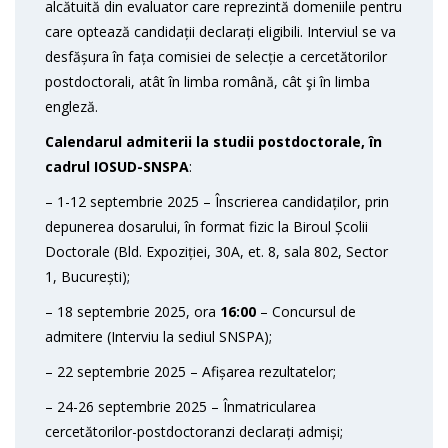
alcătuită din evaluator care reprezintă domeniile pentru
care optează candidații declarați eligibili. Interviul se va
desfășura în fața comisiei de selecție a cercetătorilor
postdoctorali, atât în limba română, cât şi în limba
engleză.
Calendarul admiterii la studii postdoctorale, în
cadrul IOSUD-SNSPA
:
– 1-12 septembrie 2025 – Înscrierea candidaților, prin
depunerea dosarului, în format fizic la Biroul Școlii
Doctorale (Bld. Expoziției, 30A, et. 8, sala 802, Sector
1, București);
– 18 septembrie 2025, ora
16:00
– Concursul de
admitere (Interviu la sediul SNSPA);
– 22 septembrie 2025 – Afișarea rezultatelor;
– 24-26 septembrie 2025 – Înmatricularea
cercetătorilor-postdoctoranzi declarați admiși;