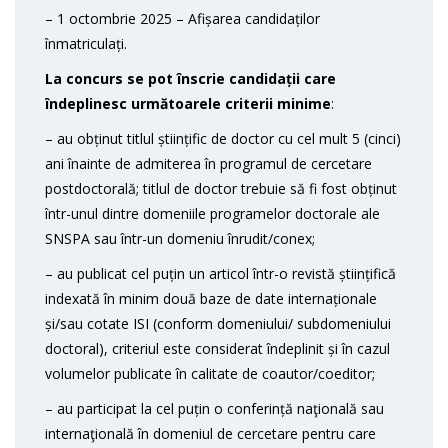
– 1 octombrie 2025 – Afișarea candidaților
înmatriculați.
La concurs se pot înscrie candidații care
îndeplinesc următoarele criterii minime
:
– au obținut titlul științific de doctor cu cel mult 5 (cinci)
ani înainte de admiterea în programul de cercetare
postdoctorală; titlul de doctor trebuie să fi fost obținut
într-unul dintre domeniile programelor doctorale ale
SNSPA sau într-un domeniu înrudit/conex;
– au publicat cel puțin un articol într-o revistă științifică
indexată în minim două baze de date internaționale
și/sau cotate ISI (conform domeniului/ subdomeniului
doctoral), criteriul este considerat îndeplinit și în cazul
volumelor publicate în calitate de coautor/coeditor;
– au participat la cel puțin o conferință naţională sau
internaţională în domeniul de cercetare pentru care