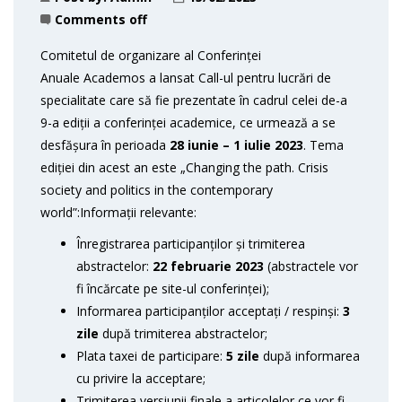
Comments off
Comitetul de organizare al Conferinței
Anuale Academos a lansat Call-ul pentru lucrări de
specialitate care să fie prezentate în cadrul celei de-a
9-a ediții a conferinței academice, ce urmează a se
desfășura în perioada
28 iunie – 1 iulie 2023
. Tema
ediției din acest an este „Changing the path. Crisis
society and politics in the contemporary
world”:Informații relevante:
Înregistrarea participanților și trimiterea
abstractelor:
22 februarie 2023
(abstractele vor
fi încărcate pe site-ul conferinței);
Informarea participanților acceptați / respinși:
3
zile
după trimiterea abstractelor;
Plata taxei de participare:
5 zile
după informarea
cu privire la acceptare;
Trimiterea versiunii finale a articolelor ce vor fi