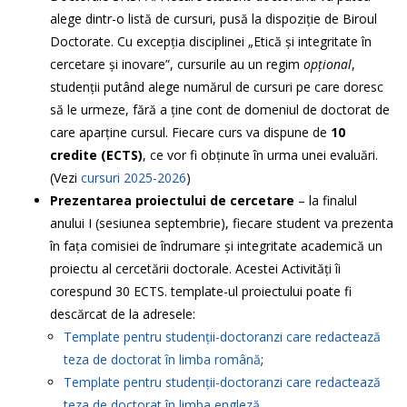
alege dintr-o listă de cursuri, pusă la dispoziție de Biroul
Doctorate. Cu excepția disciplinei „Etică și integritate în
cercetare și inovare”, cursurile au un regim
opțional
,
studenții putând alege numărul de cursuri pe care doresc
să le urmeze, fără a ține cont de domeniul de doctorat de
care aparține cursul. Fiecare curs va dispune de
10
credite (ECTS)
, ce vor fi obținute în urma unei evaluări.
(Vezi
cursuri 2025-2026
)
Prezentarea proiectului de cercetare
– la finalul
anului I (sesiunea septembrie), fiecare student va prezenta
în fața comisiei de îndrumare și integritate academică un
proiectu al cercetării doctorale. Acestei Activități îi
corespund 30 ECTS. template-ul proiectului poate fi
descărcat de la adresele:
Template pentru studenții-doctoranzi care redactează
teza de doctorat în limba română
;
Template pentru studenții-doctoranzi care redactează
teza de doctorat în limba engleză
.