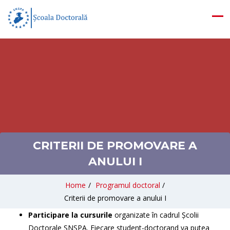
CRITERII DE PROMOVARE A
ANULUI I
Home
/
Programul doctoral
/
Criterii de promovare a anului I
Participare la cursurile
organizate în cadrul Școlii
Doctorale SNSPA. Fiecare student-doctorand va putea